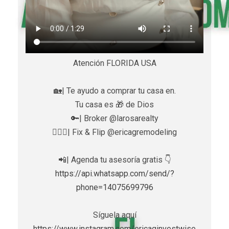
Atención FLORIDA USA
🏡| Te ayudo a comprar tu casa en.
Tu casa es 🎁 de Dios
🔑| Broker @larosarealty
👷🏼‍♀️| Fix & Flip @ericagremodeling
📲| Agenda tu asesoría gratis 👇
https://api.whatsapp.com/send/?
phone=14075699796
Síguela aquí
https://www.instagram.com/ericaginvestwise