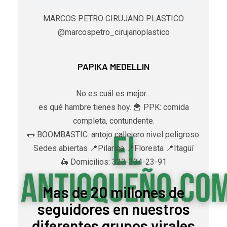
MARCOS PETRO CIRUJANO PLASTICO
@marcospetro_cirujanoplastico
PAPIKA MEDELLIN
No es cuál es mejor…
es qué hambre tienes hoy. 🍟 PPK: comida
completa, contundente.
🌭 BOOMBASTIC: antojo callejero nivel peligroso.
Sedes abiertas 📍Pilarica 📍Floresta 📍Itagüí
🛵 Domicilios: 323-334-23-91
Mas de 20 millones de
seguidores en nuestros
diferentes grupos virales