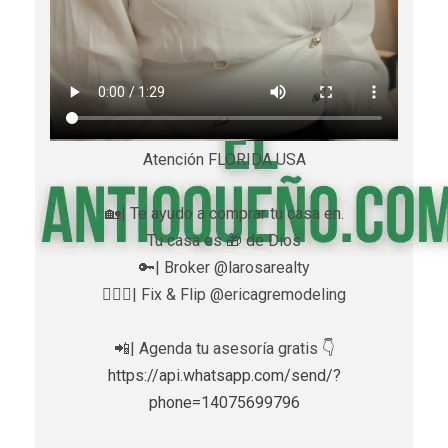
Atención FLORIDA USA
🏡| Te ayudo a comprar tu casa en.
Tu casa es 🎁 de Dios
🔑| Broker @larosarealty
👷🏼‍♀️| Fix & Flip @ericagremodeling
📲| Agenda tu asesoría gratis 👇
https://api.whatsapp.com/send/?
phone=14075699796