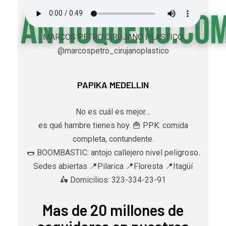
MARCOS PETRO CIRUJANO PLASTICO
@marcospetro_cirujanoplastico
PAPIKA MEDELLIN
No es cuál es mejor…
es qué hambre tienes hoy. 🍟 PPK: comida
completa, contundente.
🌭 BOOMBASTIC: antojo callejero nivel peligroso.
Sedes abiertas 📍Pilarica 📍Floresta 📍Itagüí
🛵 Domicilios: 323-334-23-91
Mas de 20 millones de