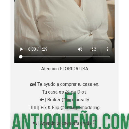
Atención FLORIDA USA
🏡| Te ayudo a comprar tu casa en.
Tu casa es 🎁 de Dios
🔑| Broker @larosarealty
👷🏼‍♀️| Fix & Flip @ericagremodeling
📲| Agenda tu asesoría gratis 👇