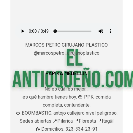
MARCOS PETRO CIRUJANO PLASTICO
@marcospetro_cirujanoplastico
PAPIKA MEDELLIN
No es cuál es mejor…
es qué hambre tienes hoy. 🍟 PPK: comida
completa, contundente.
🌭 BOOMBASTIC: antojo callejero nivel peligroso.
Sedes abiertas 📍Pilarica 📍Floresta 📍Itagüí
🛵 Domicilios: 323-334-23-91