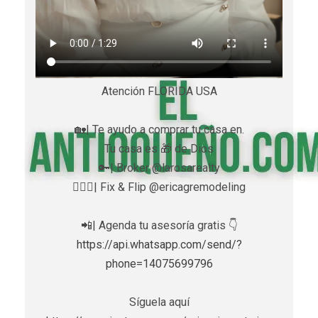
Atención FLORIDA USA
🏡| Te ayudo a comprar tu casa en.
Tu casa es 🎁 de Dios
🔑| Broker @larosarealty
👷🏼‍♀️| Fix & Flip @ericagremodeling
📲| Agenda tu asesoría gratis 👇
https://api.whatsapp.com/send/?
phone=14075699796
Síguela aquí