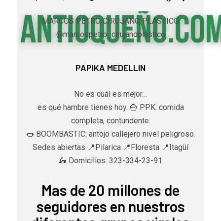
MARCOS PETRO CIRUJANO PLASTICO
@marcospetro_cirujanoplastico
PAPIKA MEDELLIN
No es cuál es mejor…
es qué hambre tienes hoy. 🍟 PPK: comida
completa, contundente.
🌭 BOOMBASTIC: antojo callejero nivel peligroso.
Sedes abiertas 📍Pilarica 📍Floresta 📍Itagüí
🛵 Domicilios: 323-334-23-91
Mas de 20 millones de
seguidores en nuestros