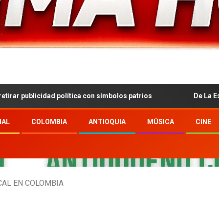
cidad política con símbolos patrios
De La Espriella defi
NAL
COLOMBIA
ANTIOQUIA
MÚSICA
CINE
CAL EN COLOMBIA