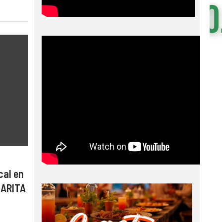
cal en
CARITA