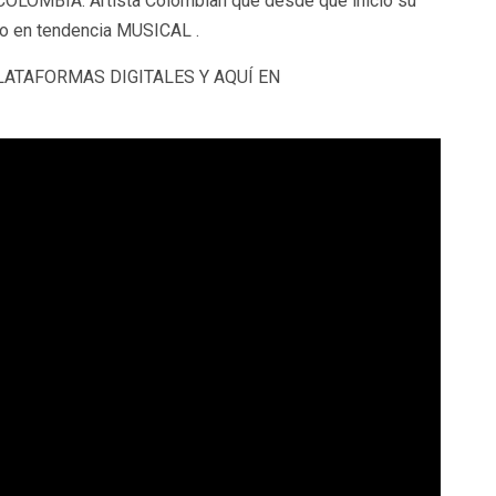
 COLOMBIA. Artista Colombian que desde que inicio su
to en tendencia MUSICAL .
LATAFORMAS DIGITALES Y AQUÍ EN