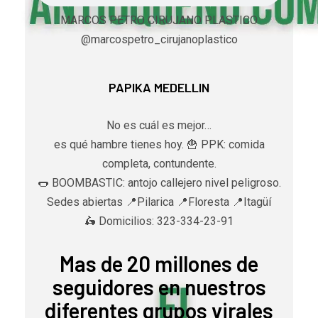
MARCOS PETRO CIRUJANO PLASTICO
@marcospetro_cirujanoplastico
PAPIKA MEDELLIN
No es cuál es mejor…
es qué hambre tienes hoy. 🍟 PPK: comida
completa, contundente.
🌭 BOOMBASTIC: antojo callejero nivel peligroso.
Sedes abiertas 📍Pilarica 📍Floresta 📍Itagüí
🛵 Domicilios: 323-334-23-91
Mas de 20 millones de
seguidores en nuestros
diferentes grupos virales