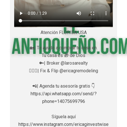
Atención FLORIDA USA
🏡| Te ayudo a comprar tu casa en.
Tu casa es 🎁 de Dios
🔑| Broker @larosarealty
👷🏼‍♀️| Fix & Flip @ericagremodeling
📲| Agenda tu asesoría gratis 👇
https://api.whatsapp.com/send/?
phone=14075699796
Síguela aquí
https://www.instagram.com/ericaginvestwise