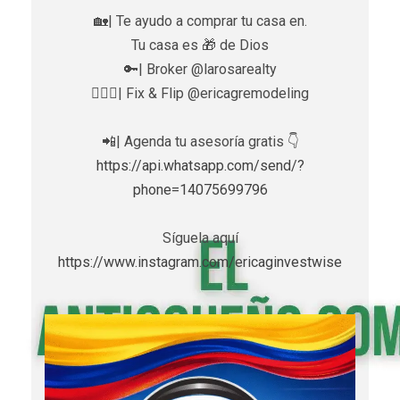
🏡| Te ayudo a comprar tu casa en.
Tu casa es 🎁 de Dios
🔑| Broker @larosarealty
👷🏼‍♀️| Fix & Flip @ericagremodeling
📲| Agenda tu asesoría gratis 👇
https://api.whatsapp.com/send/?
phone=14075699796
Síguela aquí
https://www.instagram.com/ericaginvestwise