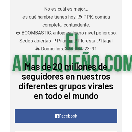
No es cuál es mejor…
es qué hambre tienes hoy. 🍟 PPK: comida
completa, contundente.
🌭 BOOMBASTIC: antojo callejero nivel peligroso.
Sedes abiertas 📍Pilarica 📍Floresta 📍Itagüí
🛵 Domicilios: 323-334-23-91
Mas de 20 millones de
seguidores en nuestros
diferentes grupos virales
en todo el mundo
Facebook