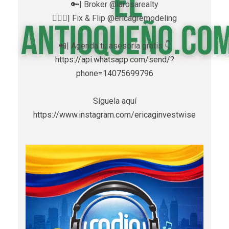
🔑| Broker @larosarealty
👷🏼‍♀️| Fix & Flip @ericagremodeling
📲| Agenda tu asesoría gratis 👇
https://api.whatsapp.com/send/?
phone=14075699796
Síguela aquí
https://www.instagram.com/ericaginvestwise