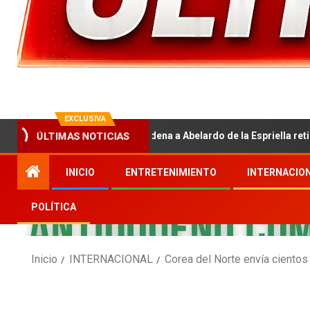
EXCLUSIVA
ÚLTIMAS NOTICIAS
Tribunal ordena a Abelardo de la Espriella retirar publicidad
INICIO
ENTRETENIMIENTO
INTERNACIO
POLÍTICA
Inicio
INTERNACIONAL
Corea del Norte envía cientos