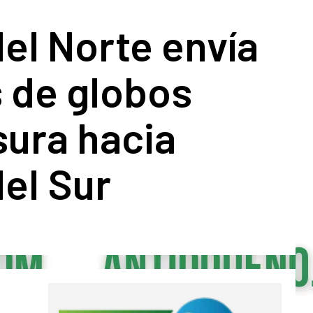
el Norte envía
 de globos
sura hacia
el Sur