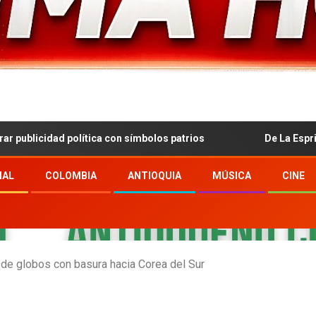
 política con símbolos patrios
De La Espriella defiende 
NAL
COLOMBIA
ANTIOQUIA
MÚSICA
CINE
 de globos con basura hacia Corea del Sur