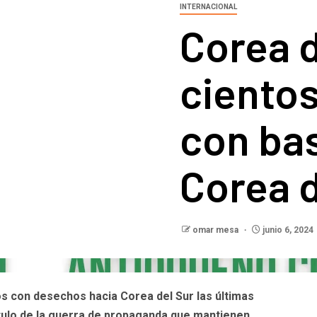
INTERNACIONAL
Corea d
cientos
con ba
Corea d
omar mesa
junio 6, 2024
os con desechos hacia Corea del Sur las últimas
tulo de la guerra de propaganda que mantienen