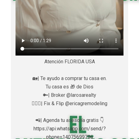
Atención FLORIDA USA
🏡| Te ayudo a comprar tu casa en.
Tu casa es 🎁 de Dios
🔑| Broker @larosarealty
👷🏼‍♀️| Fix & Flip @ericagremodeling
📲| Agenda tu asesoría gratis 👇
https://api.whatsapp.com/send/?
phone=14075699796