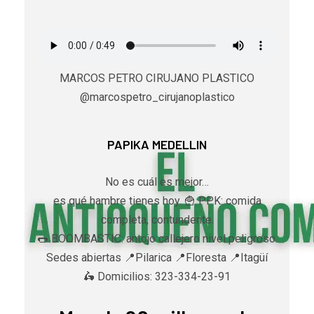
MARCOS PETRO CIRUJANO PLASTICO
@marcospetro_cirujanoplastico
PAPIKA MEDELLIN
No es cuál es mejor…
es qué hambre tienes hoy. 🍟 PPK: comida
completa, contundente.
🌭 BOOMBASTIC: antojo callejero nivel peligroso.
Sedes abiertas 📍Pilarica 📍Floresta 📍Itagüí
🛵 Domicilios: 323-334-23-91