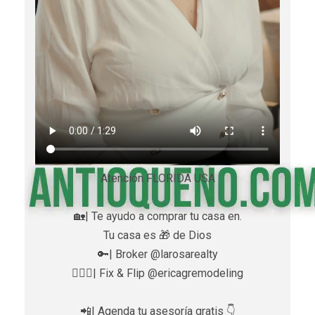
Atención FLORIDA USA
🏡| Te ayudo a comprar tu casa en.
Tu casa es 🎁 de Dios
🔑| Broker @larosarealty
👷🏼‍♀️| Fix & Flip @ericagremodeling
📲| Agenda tu asesoría gratis 👇