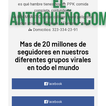
es qué hambre tienes hoy. 🍟 PPK: comida
completa, contundente.
🌭 BOOMBASTIC: antojo callejero nivel peligroso.
Sedes abiertas 📍Pilarica 📍Floresta 📍Itagüí
🛵 Domicilios: 323-334-23-91
Mas de 20 millones de
seguidores en nuestros
diferentes grupos virales
en todo el mundo
Facebook
Facebook