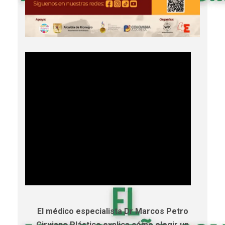
El médico especialista Dr Marcos Petro
Cirujano Plástico explica cómo elegir un