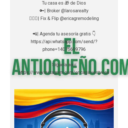
Tu casa es 🎁 de Dios
🔑| Broker @larosarealty
👷🏼‍♀️| Fix & Flip @ericagremodeling
📲| Agenda tu asesoría gratis 👇
https://api.whatsapp.com/send/?
phone=14075699796
Síguela aquí
https://www.instagram.com/ericaginvestwise