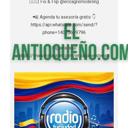
👷🏼‍♀️| Fix & Flip @ericagremodeling
📲| Agenda tu asesoría gratis 👇
https://api.whatsapp.com/send/?
phone=14075699796
Síguela aquí
https://www.instagram.com/ericaginvestwise