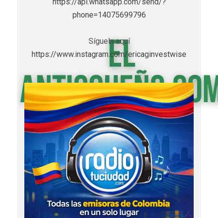
https://api.whatsapp.com/send/?
phone=14075699796
Síguela aquí
https://www.instagram.com/ericaginvestwise