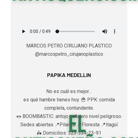
MARCOS PETRO CIRUJANO PLASTICO
@marcospetro_cirujanoplastico
PAPIKA MEDELLIN
No es cuál es mejor…
es qué hambre tienes hoy. 🍟 PPK: comida
completa, contundente.
🌭 BOOMBASTIC: antojo callejero nivel peligroso.
Sedes abiertas 📍Pilarica 📍Floresta 📍Itagüí
🛵 Domicilios: 323-334-23-91