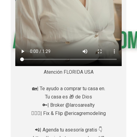
Atención FLORIDA USA
🏡| Te ayudo a comprar tu casa en.
Tu casa es 🎁 de Dios
🔑| Broker @larosarealty
👷🏼‍♀️| Fix & Flip @ericagremodeling
📲| Agenda tu asesoría gratis 👇