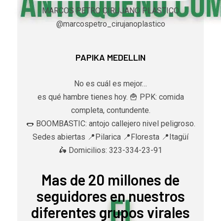
MARCOS PETRO CIRUJANO PLASTICO
@marcospetro_cirujanoplastico
PAPIKA MEDELLIN
No es cuál es mejor…
es qué hambre tienes hoy. 🍟 PPK: comida
completa, contundente.
🌭 BOOMBASTIC: antojo callejero nivel peligroso.
Sedes abiertas 📍Pilarica 📍Floresta 📍Itagüí
🛵 Domicilios: 323-334-23-91
Mas de 20 millones de
seguidores en nuestros
diferentes grupos virales