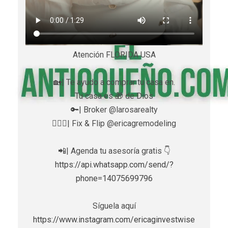
Atención FLORIDA USA
🏡| Te ayudo a comprar tu casa en.
Tu casa es 🎁 de Dios
🔑| Broker @larosarealty
👷🏼‍♀️| Fix & Flip @ericagremodeling
📲| Agenda tu asesoría gratis 👇
https://api.whatsapp.com/send/?
phone=14075699796
Síguela aquí
https://www.instagram.com/ericaginvestwise