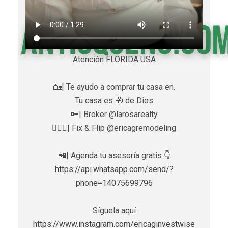
Atención FLORIDA USA
🏡| Te ayudo a comprar tu casa en.
Tu casa es 🎁 de Dios
🔑| Broker @larosarealty
👷🏼‍♀️| Fix & Flip @ericagremodeling
📲| Agenda tu asesoría gratis 👇
https://api.whatsapp.com/send/?
phone=14075699796
Síguela aquí
https://www.instagram.com/ericaginvestwise