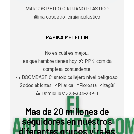
MARCOS PETRO CIRUJANO PLASTICO
@marcospetro_cirujanoplastico
PAPIKA MEDELLIN
No es cuál es mejor…
es qué hambre tienes hoy. 🍟 PPK: comida
completa, contundente.
🌭 BOOMBASTIC: antojo callejero nivel peligroso.
Sedes abiertas 📍Pilarica 📍Floresta 📍Itagüí
🛵 Domicilios: 323-334-23-91
Mas de 20 millones de
seguidores en nuestros
diferentes grupos virales