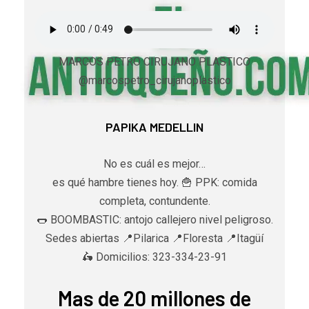
MARCOS PETRO CIRUJANO PLASTICO
@marcospetro_cirujanoplastico
PAPIKA MEDELLIN
No es cuál es mejor…
es qué hambre tienes hoy. 🍟 PPK: comida
completa, contundente.
🌭 BOOMBASTIC: antojo callejero nivel peligroso.
Sedes abiertas 📍Pilarica 📍Floresta 📍Itagüí
🛵 Domicilios: 323-334-23-91
Mas de 20 millones de