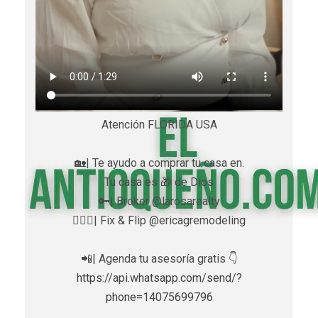
Atención FLORIDA USA
🏡| Te ayudo a comprar tu casa en.
Tu casa es 🎁 de Dios
🔑| Broker @larosarealty
👷🏼‍♀️| Fix & Flip @ericagremodeling
📲| Agenda tu asesoría gratis 👇
https://api.whatsapp.com/send/?
phone=14075699796