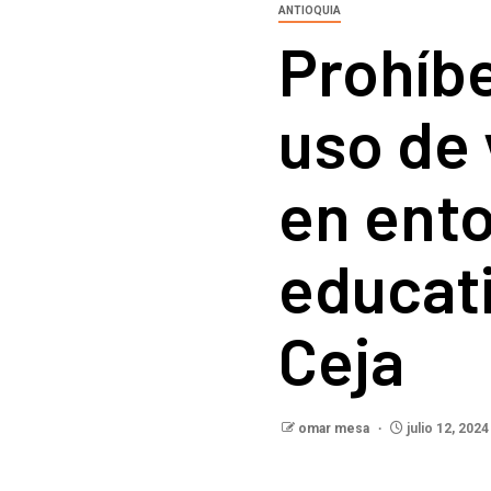
ANTIOQUIA
Prohíbe
uso de
en ent
educat
Ceja
omar mesa
julio 12, 2024