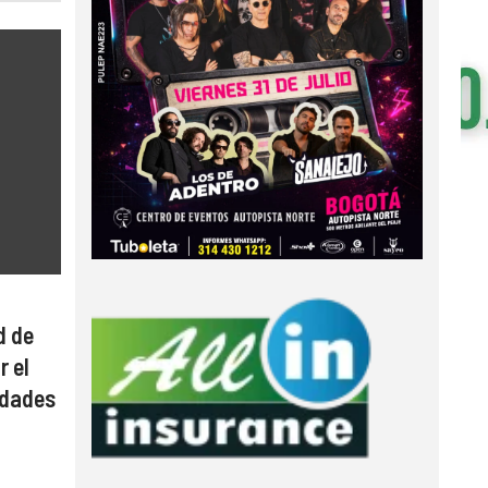
d de
r el
idades