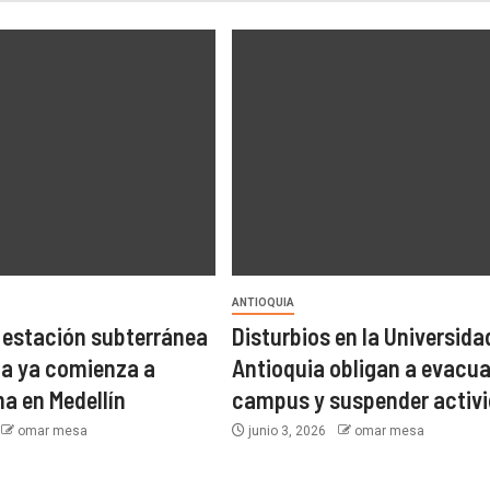
ANTIOQUIA
 estación subterránea
Disturbios en la Universida
a ya comienza a
Antioquia obligan a evacua
a en Medellín
campus y suspender activ
omar mesa
junio 3, 2026
omar mesa