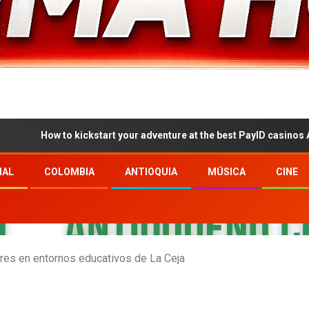
w to kickstart your adventure at the best PayID casinos Australia 20
NAL
COLOMBIA
ANTIOQUIA
MÚSICA
CINE
res en entornos educativos de La Ceja