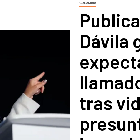
COLOMBIA
Publica
Dávila 
expecta
llamad
tras vi
presun