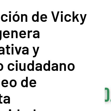
ción de Vicky
genera
tiva y
o ciudadano
deo de
ta