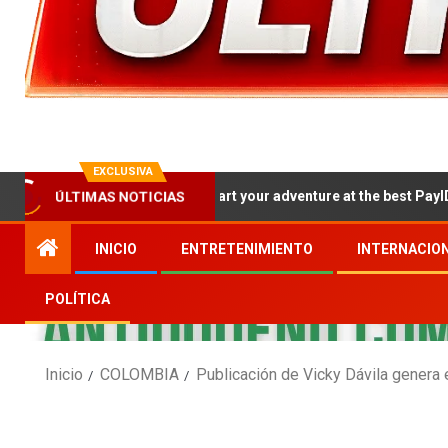
EXCLUSIVA
How to kickstart your adventure at the best PayID casinos Au
ÚLTIMAS NOTICIAS
INICIO
ENTRETENIMIENTO
INTERNACIO
POLÍTICA
Inicio
COLOMBIA
Publicación de Vicky Dávila genera 