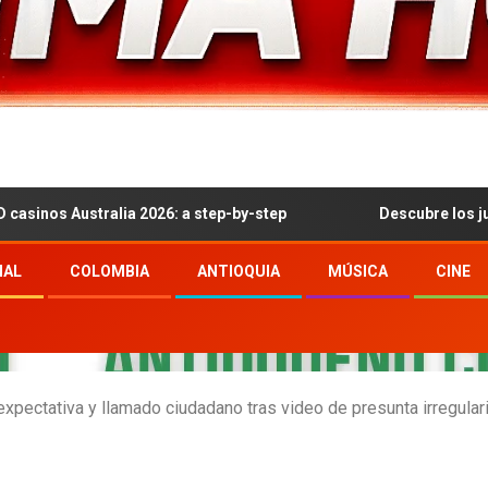
stralia 2026: a step-by-step
Descubre los juegos de az
NAL
COLOMBIA
ANTIOQUIA
MÚSICA
CINE
expectativa y llamado ciudadano tras video de presunta irregular