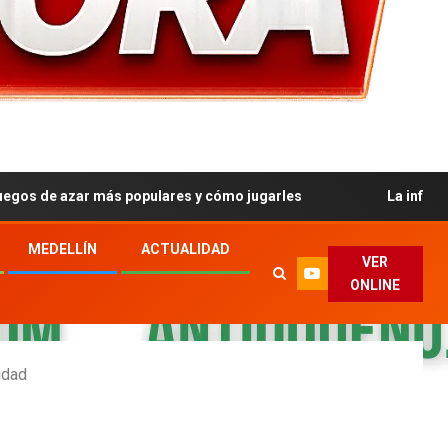
ar más populares y cómo jugarles
La influencia social d
MEDELLÍN
ACTUALIDAD
VER
ONLINE
idad