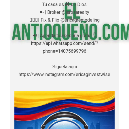
Tu casa es 🎁 de Dios
🔑| Broker @larosarealty
👷🏼‍♀️| Fix & Flip @ericagremodeling
📲| Agenda tu asesoría gratis 👇
https://api.whatsapp.com/send/?
phone=14075699796
Síguela aquí
https://www.instagram.com/ericaginvestwise