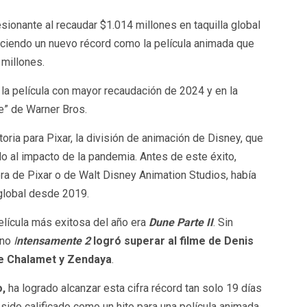
ionante al recaudar $1.014 millones en taquilla global
eciendo un nuevo récord como la película animada que
millones.
 la película con mayor recaudación de 2024 y en la
ie” de Warner Bros.
oria para Pixar, la división de animación de Disney, que
do al impacto de la pandemia. Antes de este éxito,
ra de Pixar o de Walt Disney Animation Studios, había
 global desde 2019.
elícula más exitosa del año era
Dune Parte II
. Sin
eno
I
ntensamente 2
logró superar al filme de Denis
e Chalamet y Zendaya
.
o,
ha logrado alcanzar esta cifra récord tan solo 19 días
ido calificado como un hito para una película animada,