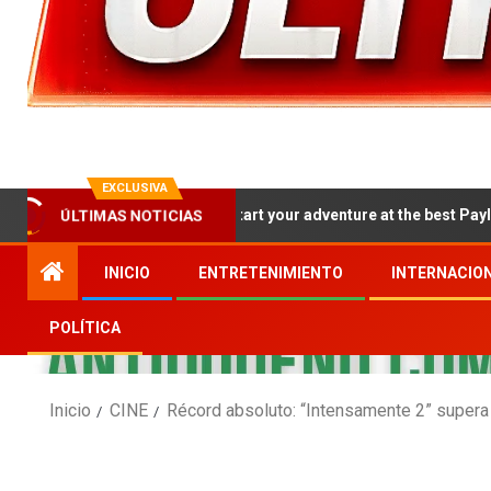
EXCLUSIVA
How to kickstart your adventure at the best PayID casinos 
ÚLTIMAS NOTICIAS
INICIO
ENTRETENIMIENTO
INTERNACIO
POLÍTICA
Inicio
CINE
Récord absoluto: “Intensamente 2” supera 