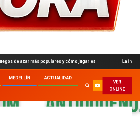
azar más populares y cómo jugarles
La influencia socia
MEDELLÍN
ACTUALIDAD
VER
ONLINE