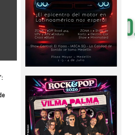
”:
de