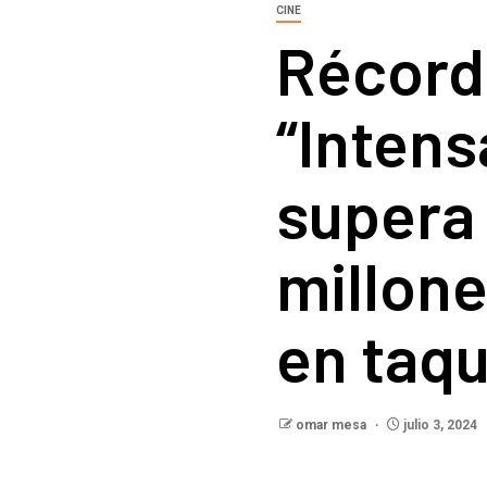
CINE
Récord
“Inten
supera 
millone
en taqu
omar mesa
julio 3, 2024