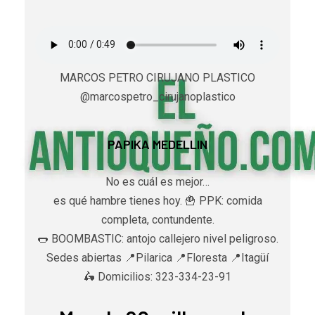
MARCOS PETRO CIRUJANO PLASTICO
@marcospetro_cirujanoplastico
PAPIKA MEDELLIN
No es cuál es mejor…
es qué hambre tienes hoy. 🍟 PPK: comida
completa, contundente.
🌭 BOOMBASTIC: antojo callejero nivel peligroso.
Sedes abiertas 📍Pilarica 📍Floresta 📍Itagüí
🛵 Domicilios: 323-334-23-91