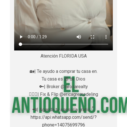
Atención FLORIDA USA
🏡| Te ayudo a comprar tu casa en.
Tu casa es 🎁 de Dios
🔑| Broker @larosarealty
👷🏼‍♀️| Fix & Flip @ericagremodeling
📲| Agenda tu asesoría gratis 👇
https://api.whatsapp.com/send/?
phone=14075699796