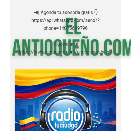
📲| Agenda tu asesoría gratis 👇
https://api.whatsapp.com/send/?
phone=14075699796
Síguela aquí
https://www.instagram.com/ericaginvestwise