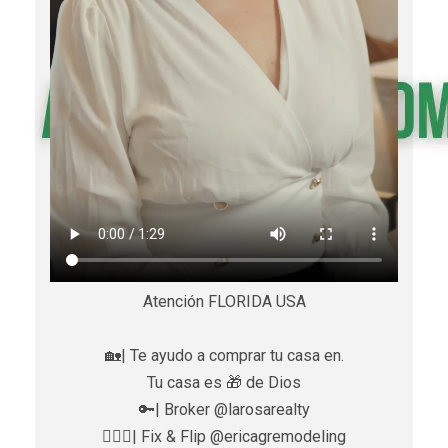
Atención FLORIDA USA
🏡| Te ayudo a comprar tu casa en.
Tu casa es 🎁 de Dios
🔑| Broker @larosarealty
👷🏼‍♀️| Fix & Flip @ericagremodeling