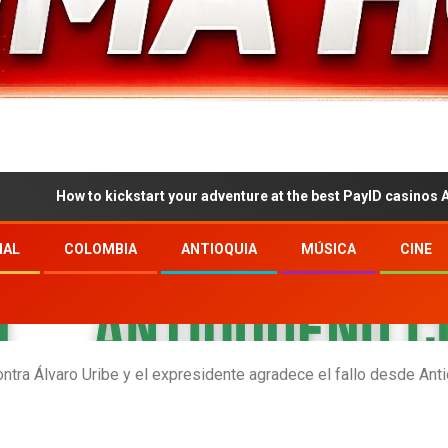
ow to kickstart your adventure at the best PayID casinos Australia 2
NAL
COLOMBIA
ANTIOQUIA
MÚSICA
CINE
ntra Álvaro Uribe y el expresidente agradece el fallo desde Ant