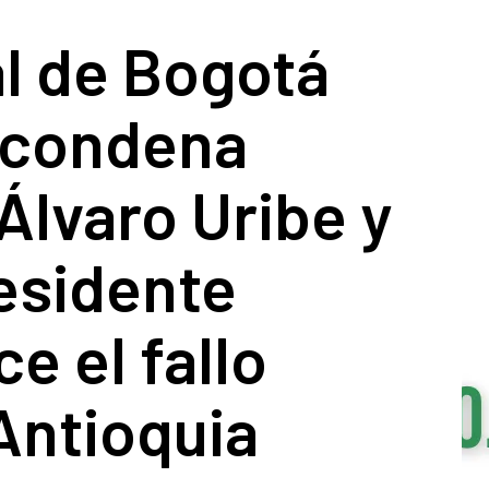
l de Bogotá
 condena
Álvaro Uribe y
esidente
e el fallo
Antioquia