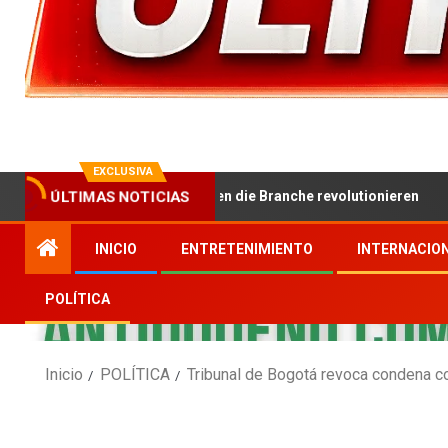
EXCLUSIVA
sspiel Wie Innovationen die Branche revolutionieren
H
ÚLTIMAS NOTICIAS
INICIO
ENTRETENIMIENTO
INTERNACIO
POLÍTICA
Inicio
POLÍTICA
Tribunal de Bogotá revoca condena co