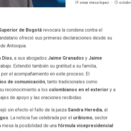
omar mesa lopez
octubre
 Superior de Bogotá
revocara la condena contra el
mandatario ofreció sus primeras declaraciones desde su
 de Antioquia.
a
Dios
, a sus abogados
Jaime Granados
y
Jaime
abajo. Extendió también su gratitud a su familia,
, por el acompañamiento en este proceso. El
os de comunicación
, tanto tradicionales como
 su reconocimiento a los
colombianos en el exterior
y a
jes de apoyo y las oraciones recibidas.
ejó sin efecto el fallo de la jueza
Sandra Heredia
, al
sgos
. La noticia fue celebrada por el
uribismo
, sector
la mesa la posibilidad de una
fórmula vicepresidencial