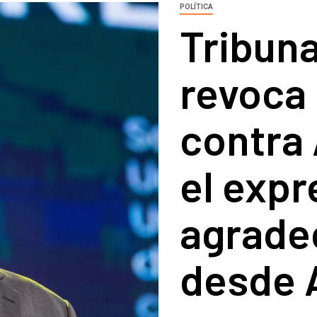
POLÍTICA
Tribuna
revoca
contra 
el expr
agradec
desde 