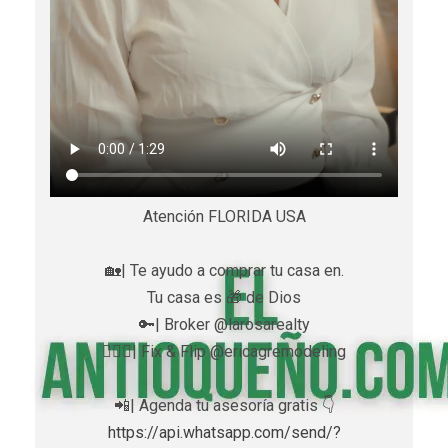
Atención FLORIDA USA
🏡| Te ayudo a comprar tu casa en.
Tu casa es 🎁 de Dios
🔑| Broker @larosarealty
👷🏼‍♀️| Fix & Flip @ericagremodeling
📲| Agenda tu asesoría gratis 👇
https://api.whatsapp.com/send/?