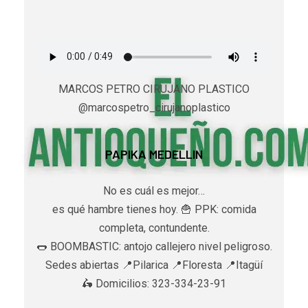
MARCOS PETRO CIRUJANO PLASTICO
@marcospetro_cirujanoplastico
PAPIKA MEDELLIN
No es cuál es mejor…
es qué hambre tienes hoy. 🍟 PPK: comida
completa, contundente.
🌭 BOOMBASTIC: antojo callejero nivel peligroso.
Sedes abiertas 📍Pilarica 📍Floresta 📍Itagüí
🛵 Domicilios: 323-334-23-91