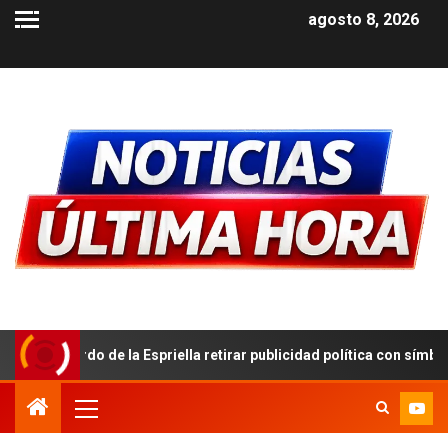
agosto 8, 2026
ella retirar publicidad política con símbolos patrios
De