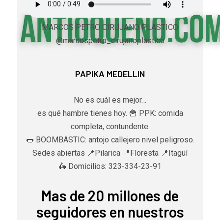
MARCOS PETRO CIRUJANO PLASTICO
@marcospetro_cirujanoplastico
PAPIKA MEDELLIN
No es cuál es mejor…
es qué hambre tienes hoy. 🍟 PPK: comida
completa, contundente.
🌭 BOOMBASTIC: antojo callejero nivel peligroso.
Sedes abiertas 📍Pilarica 📍Floresta 📍Itagüí
🛵 Domicilios: 323-334-23-91
Mas de 20 millones de
seguidores en nuestros