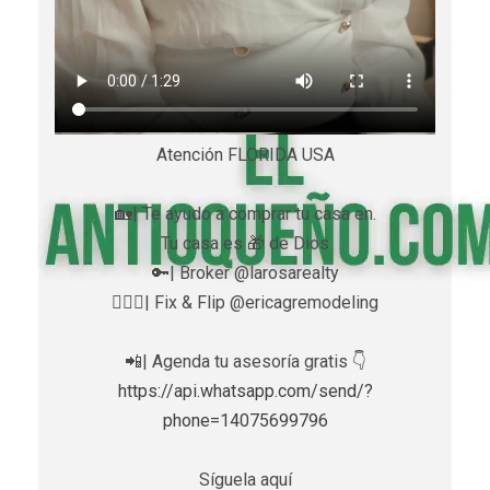
Atención FLORIDA USA
🏡| Te ayudo a comprar tu casa en.
Tu casa es 🎁 de Dios
🔑| Broker @larosarealty
👷🏼‍♀️| Fix & Flip @ericagremodeling
📲| Agenda tu asesoría gratis 👇
https://api.whatsapp.com/send/?
phone=14075699796
Síguela aquí