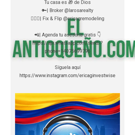
Tu casa es 🎁 de Dios
🔑| Broker @larosarealty
👷🏼‍♀️| Fix & Flip @ericagremodeling
📲| Agenda tu asesoría gratis 👇
https://api.whatsapp.com/send/?
phone=14075699796
Síguela aquí
https://www.instagram.com/ericaginvestwise