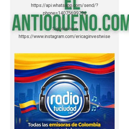
https://api.whatsapp.com/send/?
phone=14075699796
Síguela aquí
https://www.instagram.com/ericaginvestwise