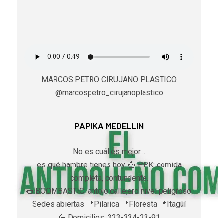
MARCOS PETRO CIRUJANO PLASTICO
@marcospetro_cirujanoplastico
PAPIKA MEDELLIN
No es cuál es mejor…
es qué hambre tienes hoy. 🍟 PPK: comida
completa, contundente.
🌭 BOOMBASTIC: antojo callejero nivel peligroso.
Sedes abiertas 📍Pilarica 📍Floresta 📍Itagüí
🛵 Domicilios: 323-334-23-91