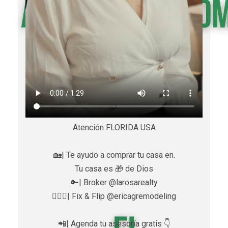
Atención FLORIDA USA
🏡| Te ayudo a comprar tu casa en.
Tu casa es 🎁 de Dios
🔑| Broker @larosarealty
👷🏼‍♀️| Fix & Flip @ericagremodeling
📲| Agenda tu asesoría gratis 👇