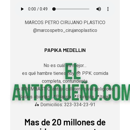
MARCOS PETRO CIRUJANO PLASTICO
@marcospetro_cirujanoplastico
PAPIKA MEDELLIN
No es cuál es mejor…
es qué hambre tienes hoy. 🍟 PPK: comida
completa, contundente.
🌭 BOOMBASTIC: antojo callejero nivel peligroso.
Sedes abiertas 📍Pilarica 📍Floresta 📍Itagüí
🛵 Domicilios: 323-334-23-91
Mas de 20 millones de