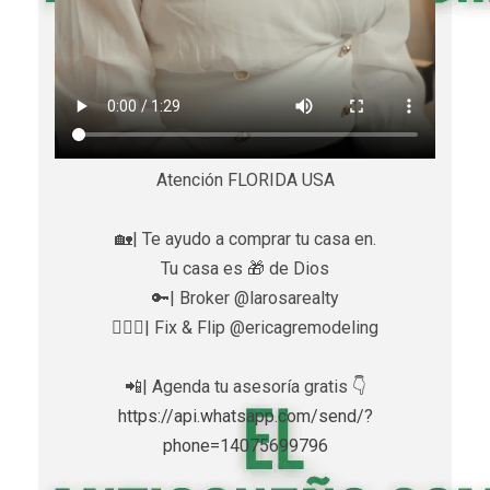
Atención FLORIDA USA
🏡| Te ayudo a comprar tu casa en.
Tu casa es 🎁 de Dios
🔑| Broker @larosarealty
👷🏼‍♀️| Fix & Flip @ericagremodeling
📲| Agenda tu asesoría gratis 👇
https://api.whatsapp.com/send/?
phone=14075699796