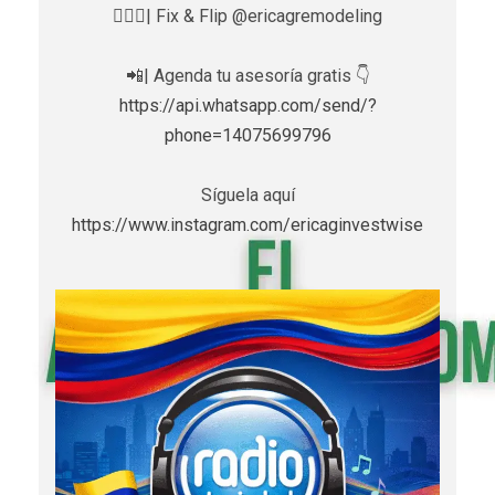
👷🏼‍♀️| Fix & Flip @ericagremodeling
📲| Agenda tu asesoría gratis 👇
https://api.whatsapp.com/send/?
phone=14075699796
Síguela aquí
https://www.instagram.com/ericaginvestwise