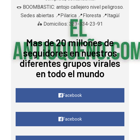
🌭 BOOMBASTIC: antojo callejero nivel peligroso.
Sedes abiertas 📍Pilarica 📍Floresta 📍Itagüí
🛵 Domicilios: 323-334-23-91
Mas de 20 millones de
seguidores en nuestros
diferentes grupos virales
en todo el mundo
Facebook
Facebook