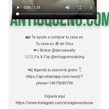
Atención FLORIDA USA
🏡| Te ayudo a comprar tu casa en.
Tu casa es 🎁 de Dios
🔑| Broker @larosarealty
👷🏼‍♀️| Fix & Flip @ericagremodeling
📲| Agenda tu asesoría gratis 👇
https://api.whatsapp.com/send/?
phone=14075699796
Síguela aquí
https://www.instagram.com/ericaginvestwise