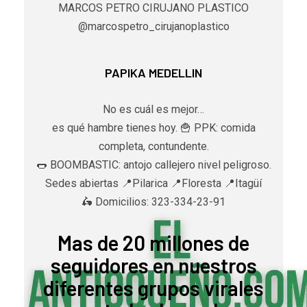
MARCOS PETRO CIRUJANO PLASTICO
@marcospetro_cirujanoplastico
PAPIKA MEDELLIN
No es cuál es mejor…
es qué hambre tienes hoy. 🍟 PPK: comida
completa, contundente.
🌭 BOOMBASTIC: antojo callejero nivel peligroso.
Sedes abiertas 📍Pilarica 📍Floresta 📍Itagüí
🛵 Domicilios: 323-334-23-91
Mas de 20 millones de
seguidores en nuestros
diferentes grupos virales