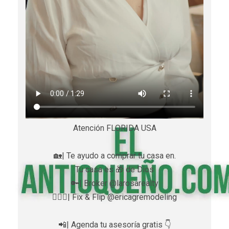
Atención FLORIDA USA
🏡| Te ayudo a comprar tu casa en.
Tu casa es 🎁 de Dios
🔑| Broker @larosarealty
👷🏼‍♀️| Fix & Flip @ericagremodeling
📲| Agenda tu asesoría gratis 👇