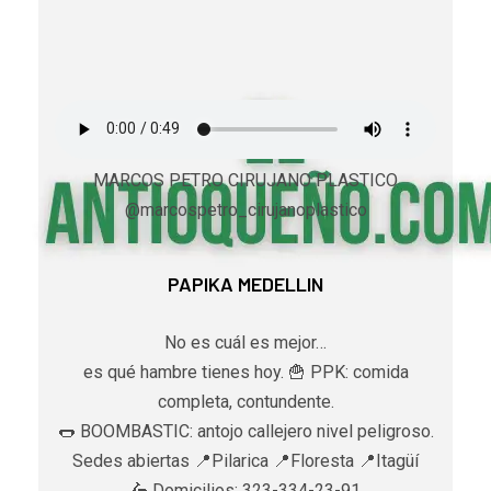
MARCOS PETRO CIRUJANO PLASTICO
@marcospetro_cirujanoplastico
PAPIKA MEDELLIN
No es cuál es mejor…
es qué hambre tienes hoy. 🍟 PPK: comida
completa, contundente.
🌭 BOOMBASTIC: antojo callejero nivel peligroso.
Sedes abiertas 📍Pilarica 📍Floresta 📍Itagüí
🛵 Domicilios: 323-334-23-91