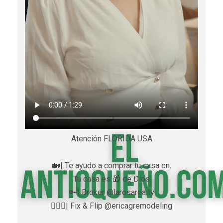
Atención FLORIDA USA
🏡| Te ayudo a comprar tu casa en.
Tu casa es 🎁 de Dios
🔑| Broker @larosarealty
👷🏼‍♀️| Fix & Flip @ericagremodeling