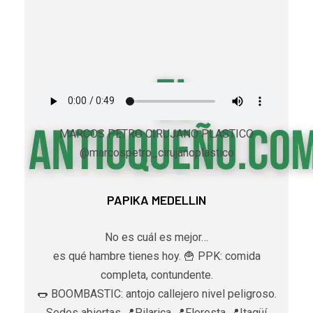
MARCOS PETRO CIRUJANO PLASTICO
@marcospetro_cirujanoplastico
PAPIKA MEDELLIN
No es cuál es mejor…
es qué hambre tienes hoy. 🍟 PPK: comida
completa, contundente.
🌭 BOOMBASTIC: antojo callejero nivel peligroso.
Sedes abiertas 📍Pilarica 📍Floresta 📍Itagüí