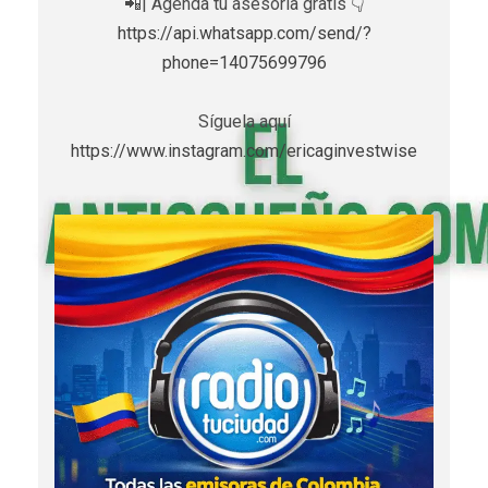
📲| Agenda tu asesoría gratis 👇
https://api.whatsapp.com/send/?
phone=14075699796
Síguela aquí
https://www.instagram.com/ericaginvestwise