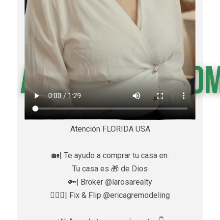
Atención FLORIDA USA
🏡| Te ayudo a comprar tu casa en.
Tu casa es 🎁 de Dios
🔑| Broker @larosarealty
👷🏼‍♀️| Fix & Flip @ericagremodeling