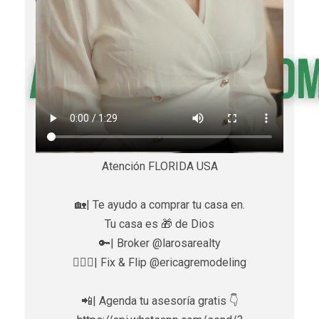
Atención FLORIDA USA
🏡| Te ayudo a comprar tu casa en.
Tu casa es 🎁 de Dios
🔑| Broker @larosarealty
👷🏼‍♀️| Fix & Flip @ericagremodeling
📲| Agenda tu asesoría gratis 👇