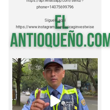
https://api.whatsapp.com/send/?
phone=14075699796
Síguela aquí
https://www.instagram.com/ericaginvestwise