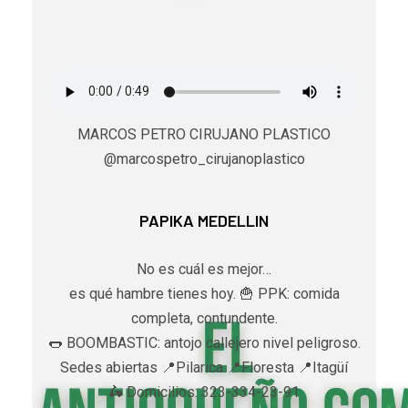
MARCOS PETRO CIRUJANO PLASTICO
@marcospetro_cirujanoplastico
PAPIKA MEDELLIN
No es cuál es mejor…
es qué hambre tienes hoy. 🍟 PPK: comida
completa, contundente.
🌭 BOOMBASTIC: antojo callejero nivel peligroso.
Sedes abiertas 📍Pilarica 📍Floresta 📍Itagüí
🛵 Domicilios: 323-334-23-91