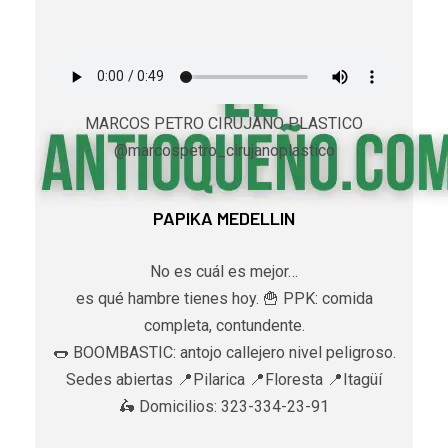
MARCOS PETRO CIRUJANO PLASTICO
@marcospetro_cirujanoplastico
PAPIKA MEDELLIN
No es cuál es mejor…
es qué hambre tienes hoy. 🍟 PPK: comida
completa, contundente.
🌭 BOOMBASTIC: antojo callejero nivel peligroso.
Sedes abiertas 📍Pilarica 📍Floresta 📍Itagüí
🛵 Domicilios: 323-334-23-91