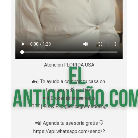
Atención FLORIDA USA
🏡| Te ayudo a comprar tu casa en.
Tu casa es 🎁 de Dios
🔑| Broker @larosarealty
👷🏼‍♀️| Fix & Flip @ericagremodeling
📲| Agenda tu asesoría gratis 👇
https://api.whatsapp.com/send/?