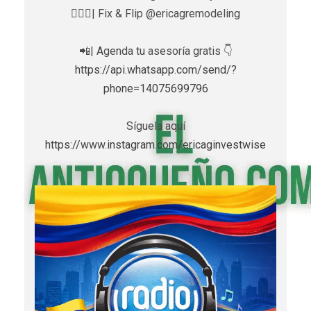
👷🏼‍♀️| Fix & Flip @ericagremodeling
📲| Agenda tu asesoría gratis 👇
https://api.whatsapp.com/send/?
phone=14075699796
Síguela aquí
https://www.instagram.com/ericaginvestwise