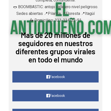
completa, contundente.
🌭 BOOMBASTIC: antojo callejero nivel peligroso.
Sedes abiertas 📍Pilarica 📍Floresta 📍Itagüí
🛵 Domicilios: 323-334-23-91
Mas de 20 millones de
seguidores en nuestros
diferentes grupos virales
en todo el mundo
Facebook
Facebook