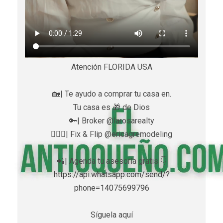
Atención FLORIDA USA
🏡| Te ayudo a comprar tu casa en.
Tu casa es 🎁 de Dios
🔑| Broker @larosarealty
👷🏼‍♀️| Fix & Flip @ericagremodeling
📲| Agenda tu asesoría gratis 👇
https://api.whatsapp.com/send/?
phone=14075699796
Síguela aquí