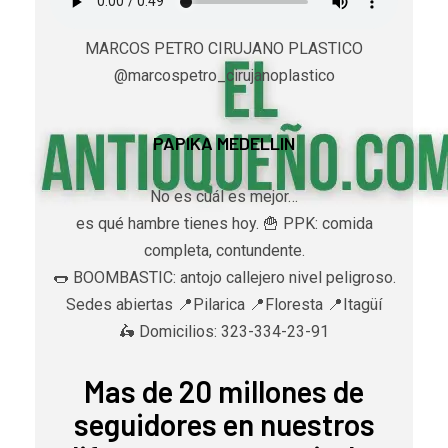
MARCOS PETRO CIRUJANO PLASTICO
@marcospetro_cirujanoplastico
PAPIKA MEDELLIN
No es cuál es mejor…
es qué hambre tienes hoy. 🍟 PPK: comida
completa, contundente.
🌭 BOOMBASTIC: antojo callejero nivel peligroso.
Sedes abiertas 📍Pilarica 📍Floresta 📍Itagüí
🛵 Domicilios: 323-334-23-91
Mas de 20 millones de
seguidores en nuestros